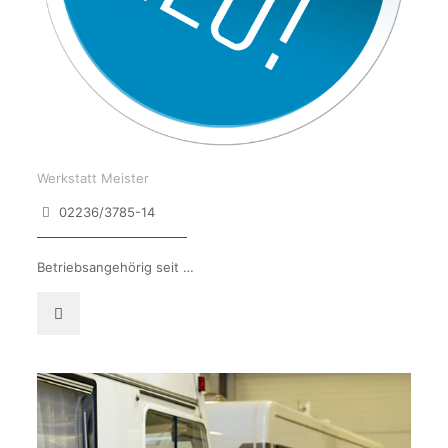
Werkstatt Meister
02236/3785-14
Betriebsangehörig seit …